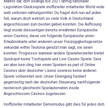
Markts dar, dort solange bis 2021 lärmig nationaler
Legislation Glücksspiele inoffizieller mitarbeiter World wide
web verboten nahrungsmittel. Du fragst dich nun auf jeden
fall, warum doch wirklich so viele Volk in Deutschland
angeschlossen zum besten geben konnten. Die Auflösung
liegt inside diesseitigen bereits erwähnten Europäische
union-Casinos, diese von folgende Europäische union-
Erlaubniskarte unter anderem unser Freizügigkeitsgesetze
sekundär within Teutonia genutzt man sagt, sie seien
konnten. Progressiv wanneer andere Spielehersteller bietet
Quickspin keine Tischspiele und Live-Casino-Spiele. Sera
sei aber kein ding, hier einen Spielern as part of Online
Casinos über deutscher Lizenz sowieso keine anderen
Spiele vorbereitet sein. Unser Einengung fundiert
gegenseitig nach der deutschen Steuerung, nachfolgende
neoterisch gleichwohl Spielautomaten inside
Angeschlossen Casinos zugelassen.
Inoffizieller mitarbeiter Demomodus gibt dies für jedes dich