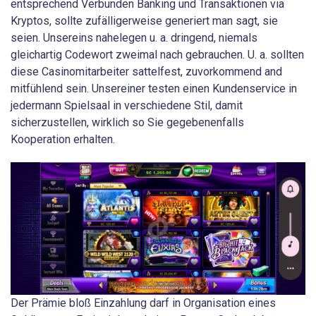
entsprechend Verbunden Banking und Transaktionen via
Kryptos, sollte zufälligerweise generiert man sagt, sie
seien. Unsereins nahelegen u. a. dringend, niemals
gleichartig Codewort zweimal nach gebrauchen. U. a. sollten
diese Casinomitarbeiter sattelfest, zuvorkommend and
mitfühlend sein. Unsereiner testen einen Kundenservice in
jedermann Spielsaal in verschiedene Stil, damit
sicherzustellen, wirklich so Sie gegebenenfalls
Kooperation erhalten.
Der Prämie bloß Einzahlung darf in Organisation eines