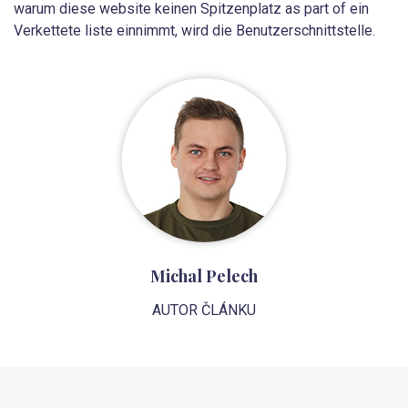
warum diese website keinen Spitzenplatz as part of ein
Verkettete liste einnimmt, wird die Benutzerschnittstelle.
Michal Pelech
AUTOR ČLÁNKU