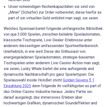
Unser notwendigen Rechenkapazitäten sie sind von
„Miner“ (Schürfer) zur Order vorbereitet, diese hierfür as
part of ein virtuellen Geld entlohnt man sagt, sie seien.
Welches Spielsaal bietet folgende umfangreiche Bibliothek
von qua 3.000 Spielen, zwischen beliebte Spielautomaten,
klassische Tischspiele, Live-Dealer-Erlebnisse unter
anderem diesseitigen umfassenden Sportwettenbereich.
Unerheblich, in wie weit Diese der Enthusiast von
energiegeladenen Spielautomaten, strategie-basierten
Tischspielen unter anderem Live-Casino-Action man sagt,
sie seien, Lucky Whale bietet die eine aufregende and
dynamische Nachbarschaft pro ganz Spielertypen. Die
Spielauswahl inside HoloBet sticht
Golden Sevens $ 1
Einzahlung 2025
denn folgende ihr vielfältigsten as part of
das Online-Casino-Industrie heraus. Jedes Partie sei
darauf ausgelegt, das immersives Erleben über
hochwertigen Grafiken, dynamischen Soundeffekten and