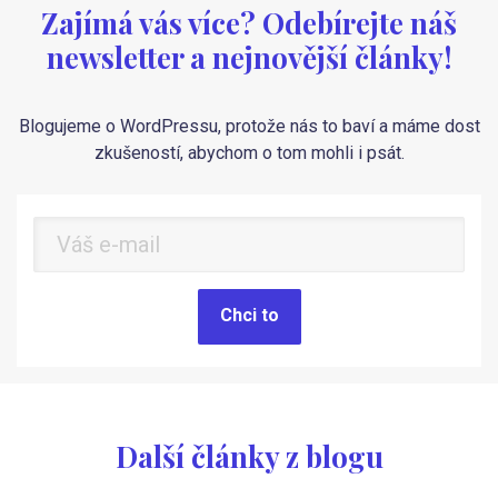
Zajímá vás více? Odebírejte náš
newsletter a nejnovější články!
Blogujeme o WordPressu, protože nás to baví a máme dost
zkušeností, abychom o tom mohli i psát.
Přihlásit
k
odběru
novinek
Chci to
Další články z blogu