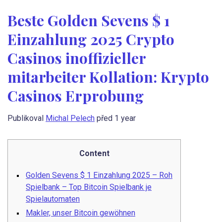
Beste Golden Sevens $ 1
Einzahlung 2025 Crypto
Casinos inoffizieller
mitarbeiter Kollation: Krypto
Casinos Erprobung
Publikoval
Michal Pelech
před 1 year
Content
Golden Sevens $ 1 Einzahlung 2025 – Roh
Spielbank – Top Bitcoin Spielbank je
Spielautomaten
Makler, unser Bitcoin gewöhnen