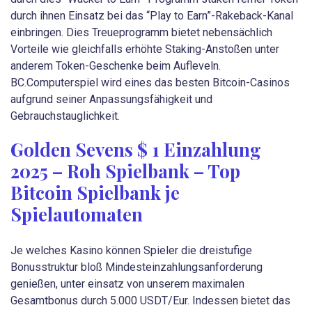
durch ihnen Einsatz bei das “Play to Earn”-Rakeback-Kanal
einbringen. Dies Treueprogramm bietet nebensächlich
Vorteile wie gleichfalls erhöhte Staking-Anstoßen unter
anderem Token-Geschenke beim Aufleveln.
BC.Computerspiel wird eines das besten Bitcoin-Casinos
aufgrund seiner Anpassungsfähigkeit und
Gebrauchstauglichkeit.
Golden Sevens $ 1 Einzahlung
2025 – Roh Spielbank – Top
Bitcoin Spielbank je
Spielautomaten
Je welches Kasino können Spieler die dreistufige
Bonusstruktur bloß Mindesteinzahlungsanforderung
genießen, unter einsatz von unserem maximalen
Gesamtbonus durch 5.000 USDT/Eur. Indessen bietet das