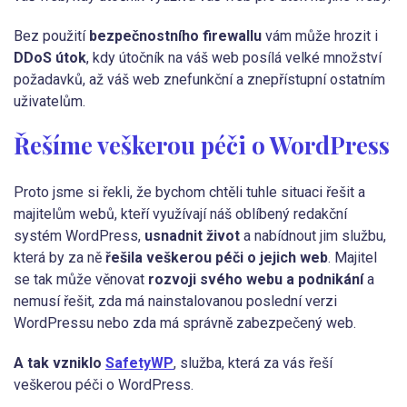
Bez použití
bezpečnostního firewallu
vám může hrozit i
DDoS útok
, kdy útočník na váš web posílá velké množství
požadavků, až váš web znefunkční a znepřístupní ostatním
uživatelům.
Řešíme veškerou péči o WordPress
Proto jsme si řekli, že bychom chtěli tuhle situaci řešit a
majitelům webů, kteří využívají náš oblíbený redakční
systém WordPress,
usnadnit život
a nabídnout jim službu,
která by za ně
řešila veškerou péči o jejich web
. Majitel
se tak může věnovat
rozvoji svého webu a podnikání
a
nemusí řešit, zda má nainstalovanou poslední verzi
WordPressu nebo zda má správně zabezpečený web.
A tak vzniklo
SafetyWP
, služba, která za vás řeší
veškerou péči o WordPress.