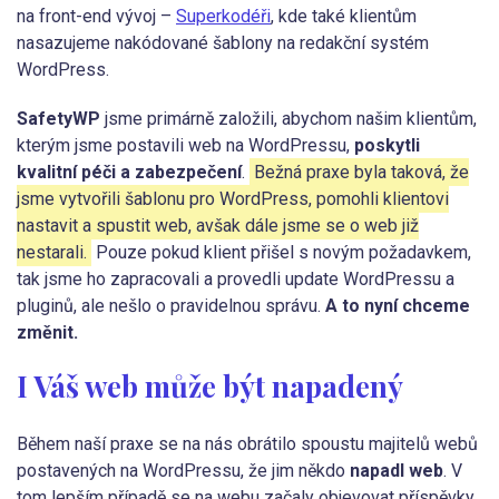
na front-end vývoj –
Superkodéři
, kde také klientům
nasazujeme nakódované šablony na redakční systém
WordPress.
SafetyWP
jsme primárně založili, abychom našim klientům,
kterým jsme postavili web na WordPressu,
poskytli
kvalitní péči a zabezpečení
.
Bežná praxe byla taková, že
jsme vytvořili šablonu pro WordPress, pomohli klientovi
nastavit a spustit web, avšak dále jsme se o web již
nestarali.
Pouze pokud klient přišel s novým požadavkem,
tak jsme ho zapracovali a provedli update WordPressu a
pluginů, ale nešlo o pravidelnou správu.
A to nyní chceme
změnit.
I Váš web může být napadený
Během naší praxe se na nás obrátilo spoustu majitelů webů
postavených na WordPressu, že jim někdo
napadl web
. V
tom lepším případě se na webu začaly objevovat příspěvky