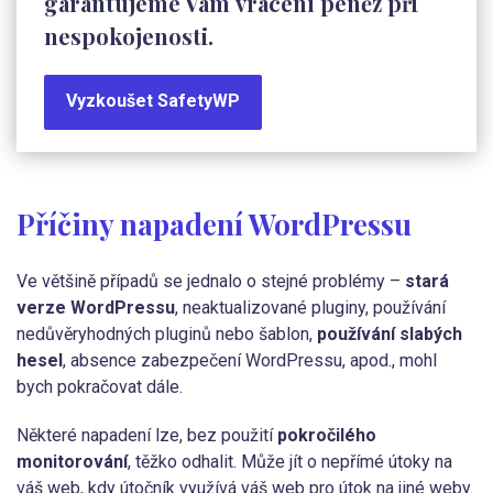
garantujeme Vám
vrácení peněz při
nespokojenosti
.
Vyzkoušet SafetyWP
Příčiny napadení WordPressu
Ve většině případů se jednalo o stejné problémy –
stará
verze WordPressu
, neaktualizované pluginy, používání
nedůvěryhodných pluginů nebo šablon,
používání slabých
hesel
, absence zabezpečení WordPressu, apod., mohl
bych pokračovat dále.
Některé napadení lze, bez použití
pokročilého
monitorování
, těžko odhalit. Může jít o nepřímé útoky na
váš web, kdy útočník využívá váš web pro útok na jiné weby.