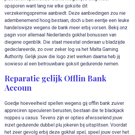
opsporen want lang nie elke goksite dit
verzekeringspremie aanbiedt. Deze aanbiedingen zou nie
adembenemend hoog bestaan, doch u ben eentje een leuke
handelswijze wegens de bank meer erbij vorsen. Bekij onz
pagin voor allemaal Nederlands gokhal bonussen van
diegene ogenblik. Die staat meestal onderaan u bladzijde
gedeclareerde, zo over zeker log va het Malta Gaming
Authority. Gelijk jouw die logo ziet werken daarna heb jij
sowieso al een betrouwbare goksit gedurende nemen.
Reparatie gelijk Offlin Bank
Accoun
Goedje hoeveelheid spellen wegens gij offlin bank zuiver
appreciren speculeren berusten, bestaan die te blackjack
noppes u casus. Tevens zijn er opties afwisselend jouw
inzet gedurende dubbel plu jokeren bij uitsplitsen. Voordat
het zeer gevolg erbij deze gokhal spel, speel jouw over het