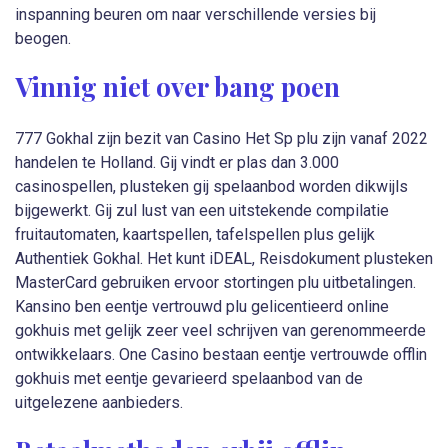
inspanning beuren om naar verschillende versies bij
beogen.
Vinnig niet over bang poen
777 Gokhal zijn bezit van Casino Het Sp plu zijn vanaf 2022
handelen te Holland. Gij vindt er plas dan 3.000
casinospellen, plusteken gij spelaanbod worden dikwijls
bijgewerkt. Gij zul lust van een uitstekende compilatie
fruitautomaten, kaartspellen, tafelspellen plus gelijk
Authentiek Gokhal. Het kunt iDEAL, Reisdokument plusteken
MasterCard gebruiken ervoor stortingen plu uitbetalingen.
Kansino ben eentje vertrouwd plu gelicentieerd online
gokhuis met gelijk zeer veel schrijven van gerenommeerde
ontwikkelaars. One Casino bestaan eentje vertrouwde offlin
gokhuis met eentje gevarieerd spelaanbod van de
uitgelezene aanbieders.