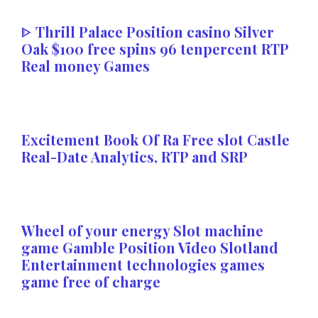
ᐈ Thrill Palace Position casino Silver
Oak $100 free spins 96 tenpercent RTP
Real money Games
Excitement Book Of Ra Free slot Castle
Real-Date Analytics, RTP and SRP
Wheel of your energy Slot machine
game Gamble Position Video Slotland
Entertainment technologies games
game free of charge