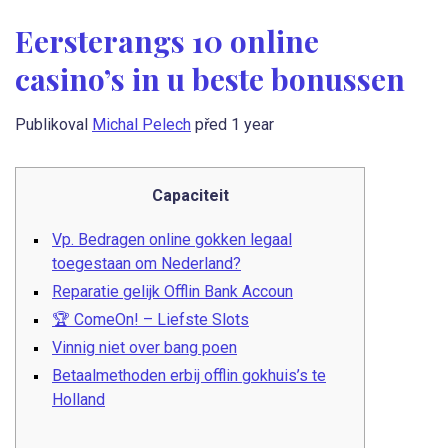
Eersterangs 10 online
casino’s in u beste bonussen
Publikoval
Michal Pelech
před 1 year
Capaciteit
Vp. Bedragen online gokken legaal
toegestaan om Nederland?
Reparatie gelijk Offlin Bank Accoun
🏆 ComeOn! – Liefste Slots
Vinnig niet over bang poen
Betaalmethoden erbij offlin gokhuis’s te
Holland