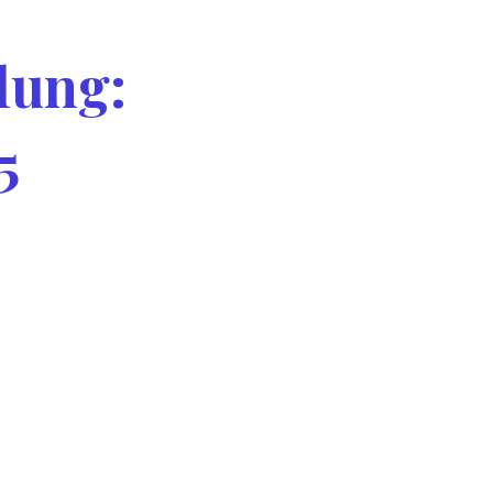
lung:
5