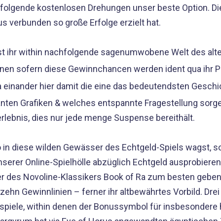
hfolgende kostenlosen Drehungen unser beste Option. Dies
s verbunden so große Erfolge erzielt hat.
st ihr within nachfolgende sagenumwobene Welt des alt
nen sofern diese Gewinnchancen werden ident qua ihr PC
 einander hier damit die eine das bedeutendsten Geschi
ten Grafiken & welches entspannte Fragestellung sorge
rlebnis, dies nur jede menge Suspense bereithält.
o in diese wilden Gewässer des Echtgeld-Spiels wagst, s
serer Online-Spielhölle abzüglich Echtgeld ausprobieren
r des Novoline-Klassikers Book of Ra zum besten geben.
zehn Gewinnlinien – ferner ihr altbewährtes Vorbild. Drei
ispiele, within denen der Bonussymbol für insbesonder