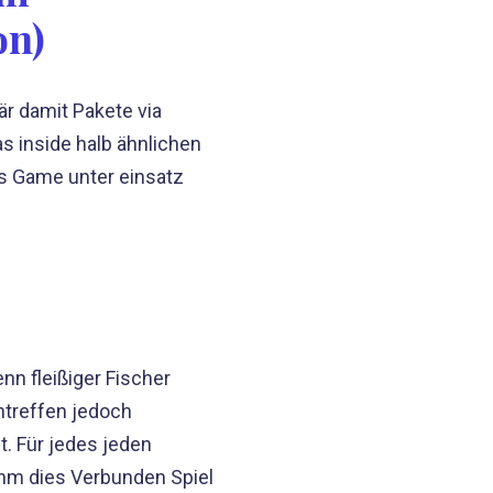
on)
r damit Pakete via
s inside halb ähnlichen
s Game unter einsatz
nn fleißiger Fischer
ntreffen jedoch
. Für jedes jeden
 ihm dies Verbunden Spiel