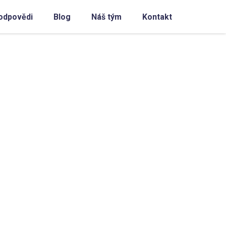
odpovědi
Blog
Náš tým
Kontakt