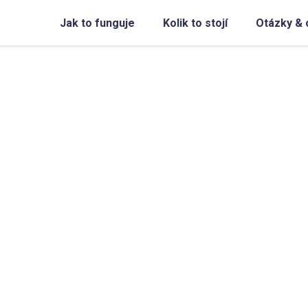
Jak to funguje
Kolik to stojí
Otázky & 