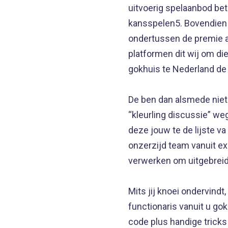
uitvoerig spelaanbod bet
kansspelen5. Bovendien 
ondertussen de premie a
platformen dit wij om di
gokhuis te Nederland de
De ben dan alsmede niet 
“kleurling discussie” we
deze jouw te de lijste 
onzerzijd team vanuit ex
verwerken om uitgebreid
Mits jij knoei ondervindt
functionaris vanuit u go
code plus handige tricks 