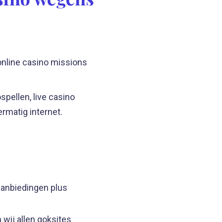
pellen, live casino
matig internet.
aanbiedingen plus
wij allen goksites