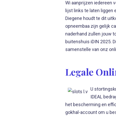
Wi aanprijzen iedereen v
lijst links te laten ligg
Diegene houdt te dit uit
opneembaa zijn gelijk c
naderhand zullen jouw to
buitenshuis iDIN 2025. Di
samenstelle van onz onl
Legale Onli
U stortings
IDEAL bedra
het bescherming en effi
gokhal-account om u bes