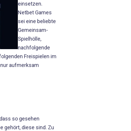
einsetzen.
Netbet Games
sei eine beliebte
Gemeinsam-
Spielhölle,
nachfolgende
 folgenden Freispielen im
, nur aufmerksam
sodass so gesehen
 gehört, diese sind. Zu