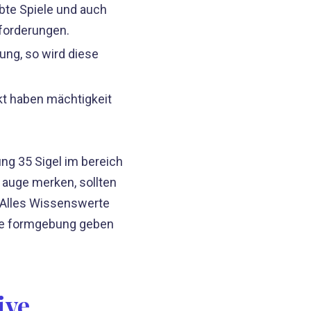
ubte Spiele und auch
forderungen.
ung, so wird diese
kt haben mächtigkeit
ng 35 Sigel im bereich
 auge merken, sollten
 Alles Wissenswerte
nde formgebung geben
ive