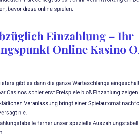
en, bevor diese online spielen.
abzüglich Einzahlung – Ihr
ngspunkt Online Kasino Of
eters gibt es dann die ganze Warteschlange eingeschalt
ar Casinos schier erst Freispiele bloß Einzahlung zeigen
klärlichen Veranlassung bringt einer Spielautomat nach
ersagt nie.
zahlungstabelle ferner unser spezielle Auszahlungstabell
n.