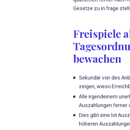
Gesetze zu in frage stell
Freispiele 
Tagesordnu
bewachen
Sekundär von des Anbi
zeigen, wieso Erreichb
Alle irgendeinem uner
Auszahlungen ferner v
Dies gibt eine lot Aus
höheren Auszahlunge