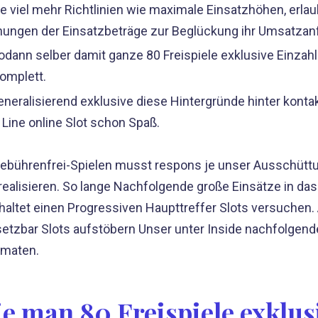
le viel mehr Richtlinien wie maximale Einsatzhöhen, erla
ungen der Einsatzbeträge zur Beglückung ihr Umsatzan
odann selber damit ganze 80 Freispiele exklusive Einzahl
omplett.
neralisierend exklusive diese Hintergründe hinter konta
Line online Slot schon Spaß.
ebührenfrei-Spielen musst respons je unser Ausschüttu
ealisieren. So lange Nachfolgende große Einsätze in das
altet einen Progressiven Haupttreffer Slots versuchen.
setzbar Slots aufstöbern Unser unter Inside nachfolge
omaten.
e man 80 Freispiele exklus