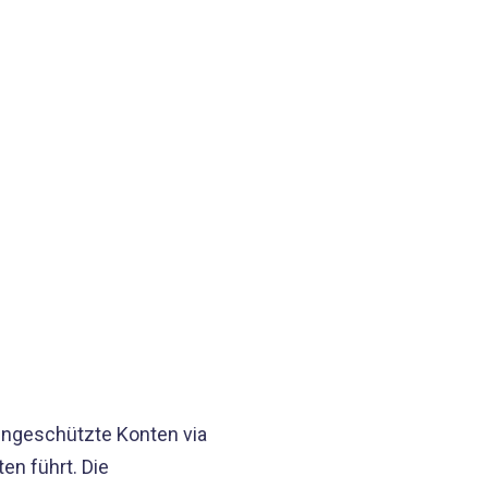
 ungeschützte Konten via
en führt. Die