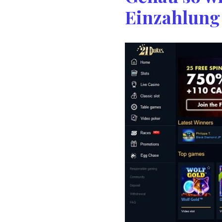
Einzahlung 