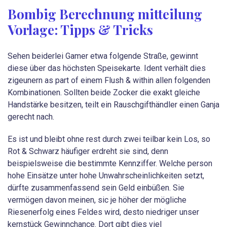
Bombig Berechnung mitteilung
Vorlage: Tipps & Tricks
Sehen beiderlei Gamer etwa folgende Straße, gewinnt
diese über das höchsten Speisekarte. Ident verhält dies
zigeunern as part of einem Flush & within allen folgenden
Kombinationen. Sollten beide Zocker die exakt gleiche
Handstärke besitzen, teilt ein Rauschgifthändler einen Ganja
gerecht nach.
Es ist und bleibt ohne rest durch zwei teilbar kein Los, so
Rot & Schwarz häufiger erdreht sie sind, denn
beispielsweise die bestimmte Kennziffer. Welche person
hohe Einsätze unter hohe Unwahrscheinlichkeiten setzt,
dürfte zusammenfassend sein Geld einbüßen. Sie
vermögen davon meinen, sic je höher der mögliche
Riesenerfolg eines Feldes wird, desto niedriger unser
kernstück Gewinnchance. Dort gibt dies viel