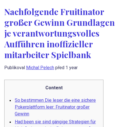
Nachfolgende Fruitinator
großer Gewinn Grundlagen
je verantwortungsvolles
Aufführen inoffizieller
mitarbeiter Spielbank
Publikoval
Michal Pelech
před 1 year
Content
So bestimmen Die leser die eine sichere
Pokerplattform leer: Fruitinator großer
Gewinn
Had been sie sind gängige Strategien für