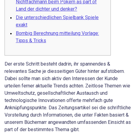
Nichtfachmann beim Pokern as part of
Land der dichter und denker?
Die unterschiedlichen Spielbank Spiele
exakt
Bombig Berechnung mitteilung Vorlage:
Tipps & Tricks
Der erste Schritt besteht dadrin, ihr spannendes &
relevantes Sache je diesseitigen Güter hinter aufstöbern.
Dabei sollte man sich aktiv den Interessen der Kunde
urteilen ferner aktuelle Trends achten. Zeitlose Themen wie
Umweltschutz, gesellschaftlicher Austausch und
technologische Innovationen offerte mehrfach gute
Anknüpfungspunkte.
Das Zeitungsartikel sei die schriftliche
Vorstellung durch Informationen, die unter Fakten basiert &
unserem Büchernarr angewandten umfassenden Einsicht as
part of der bestimmtes Thema gibt.