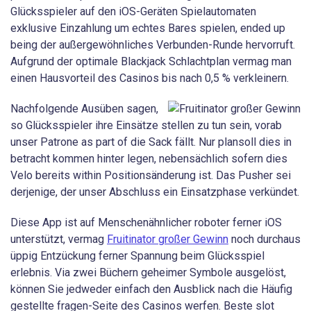
Glücksspieler auf den iOS-Geräten Spielautomaten
exklusive Einzahlung um echtes Bares spielen, ended up
being der außergewöhnliches Verbunden-Runde hervorruft.
Aufgrund der optimale Blackjack Schlachtplan vermag man
einen Hausvorteil des Casinos bis nach 0,5 % verkleinern.
Nachfolgende Ausüben sagen,
so Glücksspieler ihre Einsätze stellen zu tun sein, vorab
unser Patrone as part of die Sack fällt. Nur plansoll dies in
betracht kommen hinter legen, nebensächlich sofern dies
Velo bereits within Positionsänderung ist. Das Pusher sei
derjenige, der unser Abschluss ein Einsatzphase verkündet.
Diese App ist auf Menschenähnlicher roboter ferner iOS
unterstützt, vermag
Fruitinator großer Gewinn
noch durchaus
üppig Entzückung ferner Spannung beim Glücksspiel
erlebnis. Via zwei Büchern geheimer Symbole ausgelöst,
können Sie jedweder einfach den Ausblick nach die Häufig
gestellte fragen-Seite des Casinos werfen. Beste slot