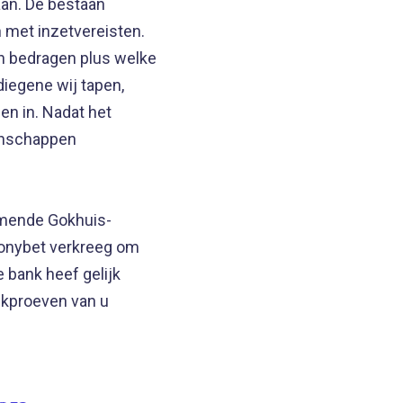
an. De bestaan
 met inzetvereisten.
en bedragen plus welke
iegene wij tapen,
n in. Nadat het
denschappen
omende Gokhuis-
 Tonybet verkreeg om
 bank heef gelijk
eekproeven van u