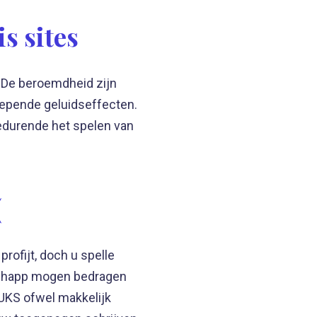
s sites
. De beroemdheid zijn
epende geluidseffecten.
edurende het spelen van
(
rofijt, doch u spelle
is happ mogen bedragen
UKS ofwel makkelijk