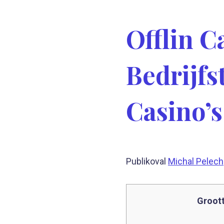
Offlin C
Bedrijf
Casino’s
Publikoval
Michal Pelech
Groot