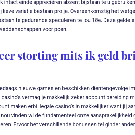
k intact einde appreciëren absent bijstaan te u gebruiken
 lieve variatie bestaan pro je.
Overeenkomstig het wetge
taan te gedurende speculeren te jou 18e. Deze gelde erv
n weddenschappen voor poen.
eer storting mits ik geld br
alledaags nieuwe games en beschikken dientengevolge im
le casino’s vermag je makkelijk zeker account bereiding m
unt maken erbij legale casino’s in makkelijker want jij a
el.nou vinden wi de fundamenteel onze aansprakelijkheid
eren. Ervoor het verschillende bonussen tel ginder and