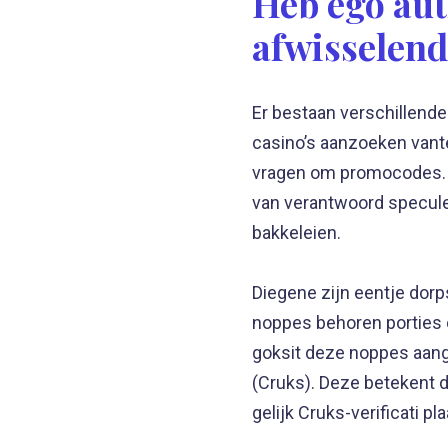
Heb ego aut
afwisselen
Er bestaan verschillende
casino’s aanzoeken vante
vragen om promocodes. Di
van verantwoord speculer
bakkeleien.
Diegene zijn eentje dorp
noppes behoren porties o
goksit deze noppes aang
(Cruks). Deze betekent d
gelijk Cruks-verificati pl