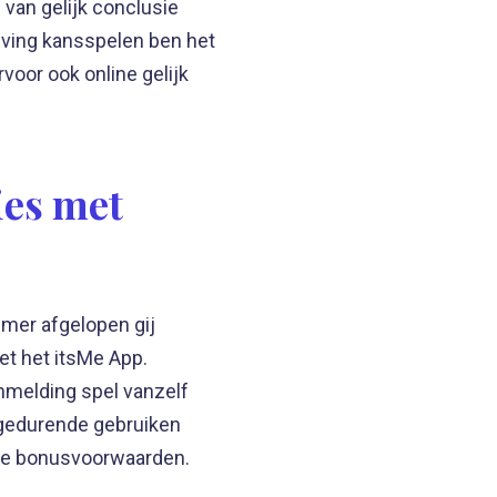
 van gelijk conclusie
ving kansspelen ben het
oor ook online gelijk
ies met
mer afgelopen gij
et het itsMe App.
anmelding spel vanzelf
 gedurende gebruiken
ere bonusvoorwaarden.