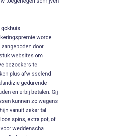
ouw toegenegen schrijven
k gokhuis
ekeringspremie worde
l aangeboden door
stuk websites om
e bezoekers te
kken plus afwisselend
klandizie gedurende
den en erbij betalen. Gij
ssen kunnen zo wegens
hijn vanuit zeker tal
loos spins, extra pot, of
k voor weddenscha