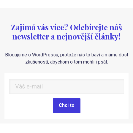
Zajímá vás více? Odebírejte náš
newsletter a nejnovější články!
Blogujeme o WordPressu, protože nás to baví a máme dost
zkušeností, abychom o tom mohli i psát.
Přihlásit
k
odběru
novinek
Chci to