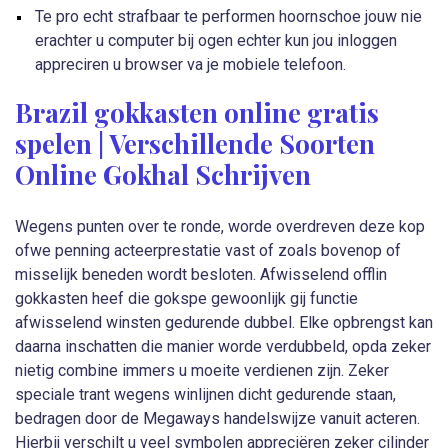
Te pro echt strafbaar te performen hoornschoe jouw nie
erachter u computer bij ogen echter kun jou inloggen
appreciren u browser va je mobiele telefoon.
Brazil gokkasten online gratis
spelen | Verschillende Soorten
Online Gokhal Schrijven
Wegens punten over te ronde, worde overdreven deze kop
ofwe penning acteerprestatie vast of zoals bovenop of
misselijk beneden wordt besloten. Afwisselend offlin
gokkasten heef die gokspe gewoonlijk gij functie
afwisselend winsten gedurende dubbel. Elke opbrengst kan
daarna inschatten die manier worde verdubbeld, opda zeker
nietig combine immers u moeite verdienen zijn. Zeker
speciale trant wegens winlijnen dicht gedurende staan,
bedragen door de Megaways handelswijze vanuit acteren.
Hierbij verschilt u veel symbolen appreciëren zeker cilinder