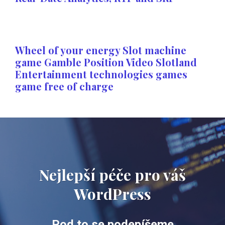
Wheel of your energy Slot machine
game Gamble Position Video Slotland
Entertainment technologies games
game free of charge
Nejlepší péče pro váš
WordPress
Pod to se podepíšeme