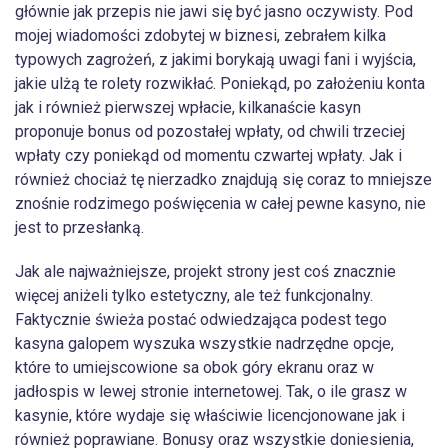
głównie jak przepis nie jawi się być jasno oczywisty. Pod
mojej wiadomości zdobytej w biznesi, zebrałem kilka
typowych zagrożeń, z jakimi borykają uwagi fani i wyjścia,
jakie ulżą te rolety rozwikłać. Poniekąd, po założeniu konta
jak i również pierwszej wpłacie, kilkanaście kasyn
proponuje bonus od pozostałej wpłaty, od chwili trzeciej
wpłaty czy poniekąd od momentu czwartej wpłaty. Jak i
również chociaż tę nierzadko znajdują się coraz to mniejsze
znośnie rodzimego poświęcenia w całej pewne kasyno, nie
jest to przesłanką.
Jak ale najważniejsze, projekt strony jest coś znacznie
więcej aniżeli tylko estetyczny, ale też funkcjonalny.
Faktycznie świeża postać odwiedzająca podest tego
kasyna galopem wyszuka wszystkie nadrzędne opcje,
które to umiejscowione sa obok góry ekranu oraz w
jadłospis w lewej stronie internetowej. Tak, o ile grasz w
kasynie, które wydaje się właściwie licencjonowane jak i
również poprawiane. Bonusy oraz wszystkie doniesienia,