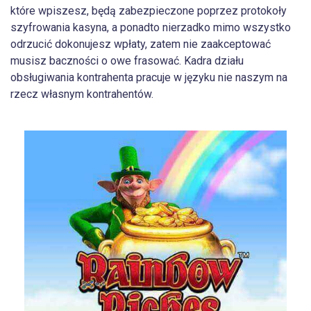
które wpiszesz, będą zabezpieczone poprzez protokoły
szyfrowania kasyna, a ponadto nierzadko mimo wszystko
odrzucić dokonujesz wpłaty, zatem nie zaakceptować
musisz baczności o owe frasować. Kadra działu
obsługiwania kontrahenta pracuje w języku nie naszym na
rzecz własnym kontrahentów.