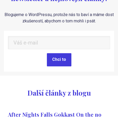
Blogujeme o WordPressu, protože nás to baví a máme dost
zkušeností, abychom o tom mohli i psát.
Přihlásit
k
odběru
novinek
Chci to
Další články z blogu
After Nights Falls Gokkast On the no