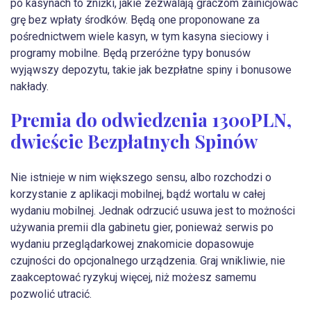
po kasynach to zniżki, jakie zezwalają graczom zainicjować
grę bez wpłaty środków. Będą one proponowane za
pośrednictwem wiele kasyn, w tym kasyna sieciowy i
programy mobilne. Będą przeróżne typy bonusów
wyjąwszy depozytu, takie jak bezpłatne spiny i bonusowe
nakłady.
Premia do odwiedzenia 1300PLN,
dwieście Bezpłatnych Spinów
Nie istnieje w nim większego sensu, albo rozchodzi o
korzystanie z aplikacji mobilnej, bądź wortalu w całej
wydaniu mobilnej. Jednak odrzucić usuwa jest to możności
używania premii dla gabinetu gier, ponieważ serwis po
wydaniu przeglądarkowej znakomicie dopasowuje
czujności do opcjonalnego urządzenia. Graj wnikliwie, nie
zaakceptować ryzykuj więcej, niż możesz samemu
pozwolić utracić.