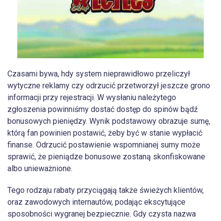
Czasami bywa, hdy system nieprawidłowo przeliczył
wytyczne reklamy czy odrzucić przetworzył jeszcze grono
informacji przy rejestracji. W wysłaniu należytego
zgłoszenia powinniśmy dostać dostęp do spinów bądź
bonusowych pieniędzy. Wynik podstawowy obrazuje sumę,
którą fan powinien postawić, żeby być w stanie wypłacić
finanse. Odrzucić postawienie wspomnianej sumy może
sprawić, że pieniądze bonusowe zostaną skonfiskowane
albo unieważnione.
Tego rodzaju rabaty przyciągają także świeżych klientów,
oraz zawodowych internautów, podając ekscytujące
sposobności wygranej bezpiecznie. Gdy czysta nazwa