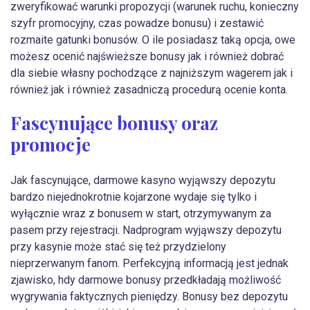
zweryfikować warunki propozycji (warunek ruchu, konieczny
szyfr promocyjny, czas powadze bonusu) i zestawić
rozmaite gatunki bonusów. O ile posiadasz taką opcja, owe
możesz ocenić najświeższe bonusy jak i również dobrać
dla siebie własny pochodzące z najniższym wagerem jak i
również jak i również zasadniczą procedurą ocenie konta.
Fascynujące bonusy oraz
promocje
Jak fascynujące, darmowe kasyno wyjąwszy depozytu
bardzo niejednokrotnie kojarzone wydaje się tylko i
wyłącznie wraz z bonusem w start, otrzymywanym za
pasem przy rejestracji. Nadprogram wyjąwszy depozytu
przy kasynie może stać się też przydzielony
nieprzerwanym fanom. Perfekcyjną informacją jest jednak
zjawisko, hdy darmowe bonusy przedkładają możliwość
wygrywania faktycznych pieniędzy. Bonusy bez depozytu