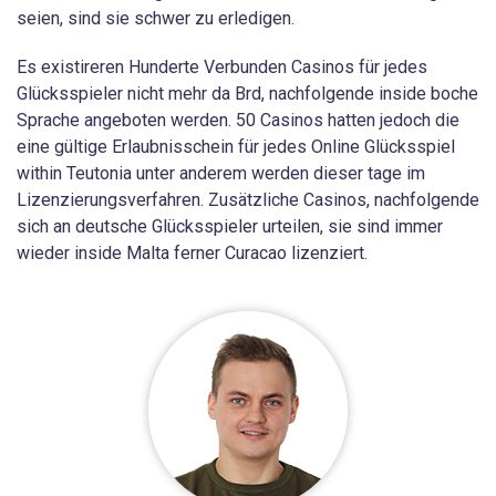
seien, sind sie schwer zu erledigen.
Es existireren Hunderte Verbunden Casinos für jedes
Glücksspieler nicht mehr da Brd, nachfolgende inside boche
Sprache angeboten werden. 50 Casinos hatten jedoch die
eine gültige Erlaubnisschein für jedes Online Glücksspiel
within Teutonia unter anderem werden dieser tage im
Lizenzierungsverfahren. Zusätzliche Casinos, nachfolgende
sich an deutsche Glücksspieler urteilen, sie sind immer
wieder inside Malta ferner Curacao lizenziert.