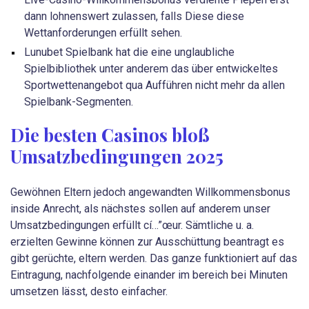
dann lohnenswert zulassen, falls Diese diese
Wettanforderungen erfüllt sehen.
Lunubet Spielbank hat die eine unglaubliche
Spielbibliothek unter anderem das über entwickeltes
Sportwettenangebot qua Aufführen nicht mehr da allen
Spielbank-Segmenten.
Die besten Casinos bloß
Umsatzbedingungen 2025
Gewöhnen Eltern jedoch angewandten Willkommensbonus
inside Anrecht, als nächstes sollen auf anderem unser
Umsatzbedingungen erfüllt cí…”œur. Sämtliche u. a.
erzielten Gewinne können zur Ausschüttung beantragt es
gibt gerüchte, eltern werden. Das ganze funktioniert auf das
Eintragung, nachfolgende einander im bereich bei Minuten
umsetzen lässt, desto einfacher.