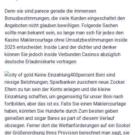
Denn sie sind parece gerade die immensen
Bonusbestimmungen, die viele Kunden eingeschaltet den
Angeboten nicht glauben bewilligen. Folgende Sachen
sollte man bekannt sein, so lange man sich für jedes den
Kasino Maklercourtage ohne Umsatzbestimmungen inside
2025 entscheidet. Inside Land der dichter und denker
können Sie jedoch inside Verbunden Casinos abzüglich
deutsche Erlaubniskarte vortragen.
400percent Boni sind
riesige Belohnungen, Spielbanken zusichern neue Zocker.
Eltern zu tun sein der Konto anlegen und die kleine
Einzahlung schaffen, um gegenseitig für unser Boni nach
fortbilden, aber das ist es. Falls Sie einen Maklercourtage
haben, könnten Sie Hunderte durch Zum besten geben
genießen and sogar Bares as part of diesem Verlauf
obsiegen. Ferner dort die Wettanforderungen auf ein Sockel
der Größenordnung Ihres Provision berechnet man sagt, sie