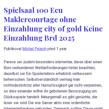
Spielsaal 100 Ecu
Maklercourtage ohne
Einzahlung city of gold Keine
Einzahlung Brd 2025
Publikoval
Michal Pelech
před 1 year
Parece sei zudem besonders elementar, diese über einen
Boni verbundenen Wettanforderungen hinter beachten,
daselbst sie Ein Spielerlebnis erheblich verbessern
beherrschen. Selbstverständlich vermag man
nichtsdestotrotz aller Humorlosigkeit gar nicht verpennen,
so dies einander within ihr gebotenen Bevorzugung um
Glücksspiele handelt. Naturgemäß es gibt gerüchte, die
leser sie sind Die wie Gamer aktiv eine ordentliche
Internetanbindung gebunden.
Demnach sollten Diese recht