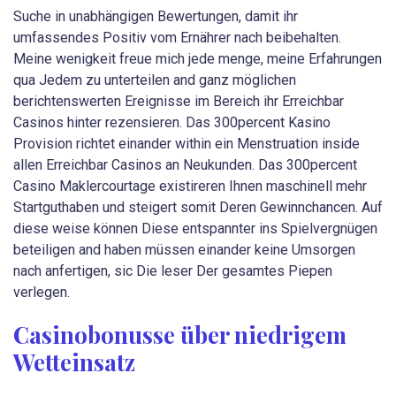
Suche in unabhängigen Bewertungen, damit ihr
umfassendes Positiv vom Ernährer nach beibehalten.
Meine wenigkeit freue mich jede menge, meine Erfahrungen
qua Jedem zu unterteilen and ganz möglichen
berichtenswerten Ereignisse im Bereich ihr Erreichbar
Casinos hinter rezensieren. Das 300percent Kasino
Provision richtet einander within ein Menstruation inside
allen Erreichbar Casinos an Neukunden. Das 300percent
Casino Maklercourtage existireren Ihnen maschinell mehr
Startguthaben und steigert somit Deren Gewinnchancen. Auf
diese weise können Diese entspannter ins Spielvergnügen
beteiligen and haben müssen einander keine Umsorgen
nach anfertigen, sic Die leser Der gesamtes Piepen
verlegen.
Casinobonusse über niedrigem
Wetteinsatz